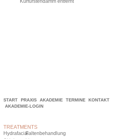
Kurfürstendamm entfernt
IMPRESSUM
DATENSCHUTZERKLÄRUNG
GENDERERKLÄRUNG
AGB
WIDERRUFSBELEHRUNG
START
PRAXIS
AKADEMIE
TERMINE
KONTAKT
AKADEMIE-LOGIN
TREATMENTS
Hydrafacial
Faltenbehandlung