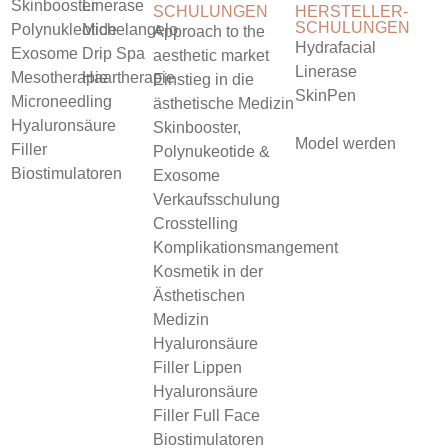
Skinbooster
Linerase
SCHULUNGEN
HERSTELLER-
SCHULUNGEN
Polynukleotide
Michelangelo
Approach to the
Hydrafacial
Exosome
Drip Spa
aesthetic market
Linerase
Mesotherapie
Haartherapie
Einstieg in die
SkinPen
Microneedling
ästhetische Medizin
Hyaluronsäure
Skinbooster,
Model werden
Filler
Polynukeotide &
Biostimulatoren
Exosome
Verkaufsschulung
Crosstelling
Komplikationsmangement
Kosmetik in der
Ästhetischen
Medizin
Hyaluronsäure
Filler Lippen
Hyaluronsäure
Filler Full Face
Biostimulatoren