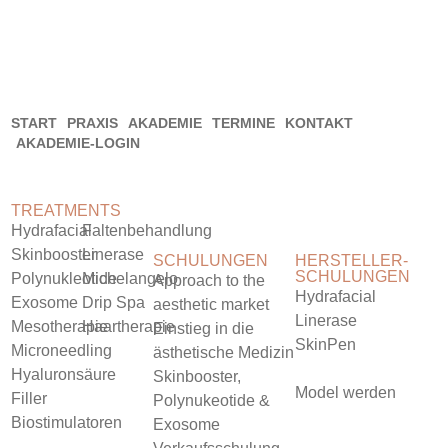
WIDERRUFSBELEHRUNG
START
PRAXIS
AKADEMIE
TERMINE
KONTAKT
AKADEMIE-LOGIN
TREATMENTS
Hydrafacial
Faltenbehandlung
Skinbooster
Linerase
SCHULUNGEN
HERSTELLER-
SCHULUNGEN
Polynukleotide
Michelangelo
Approach to the
Hydrafacial
Exosome
Drip Spa
aesthetic market
Linerase
Mesotherapie
Haartherapie
Einstieg in die
SkinPen
Microneedling
ästhetische Medizin
Hyaluronsäure
Skinbooster,
Model werden
Filler
Polynukeotide &
Biostimulatoren
Exosome