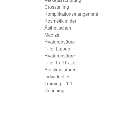
Verkaufsschulung
Crosstelling
Komplikationsmangement
Kosmetik in der
Ästhetischen
Medizin
Hyaluronsäure
Filler Lippen
Hyaluronsäure
Filler Full Face
Biostimulatoren
Individuelles
Training – 1:1
Coaching
Informationen über diese Schulung
finden Sie hier in Kürze.